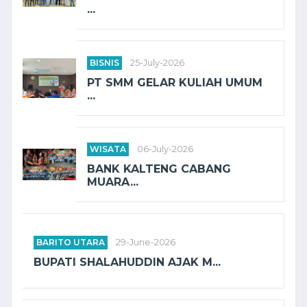
...
BISNIS
25-July-2026
PT SMM GELAR KULIAH UMUM
...
WISATA
06-July-2026
BANK KALTENG CABANG
MUARA...
BARITO UTARA
29-June-2026
BUPATI SHALAHUDDIN AJAK M...