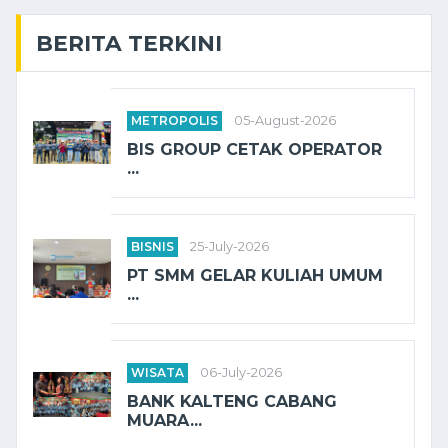
BERITA TERKINI
METROPOLIS
05-August-2026
BIS GROUP CETAK OPERATOR
...
BISNIS
25-July-2026
PT SMM GELAR KULIAH UMUM
...
WISATA
06-July-2026
BANK KALTENG CABANG
MUARA...