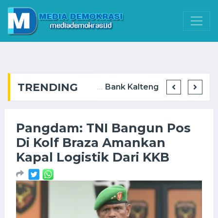
TRENDING
BIS Group Cetak Operator Alat Berat Muda via Program GTO ...
PT SMM Gelar Kuliah Umum di Politeknik Muara Teweh, Dorong Kesiapan Talenta Loka ...
Bank Kalteng Cabang Muara Teweh Raih Juara 1 Stan Terbaik Batara Expo ...
Pangdam: TNI Bangun Pos
Di Kolf Braza Amankan
Kapal Logistik Dari KKB