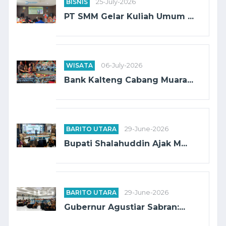
BISNIS
25-July-2026
PT SMM Gelar Kuliah Umum ...
WISATA
06-July-2026
Bank Kalteng Cabang Muara...
BARITO UTARA
29-June-2026
Bupati Shalahuddin Ajak M...
BARITO UTARA
29-June-2026
Gubernur Agustiar Sabran:...