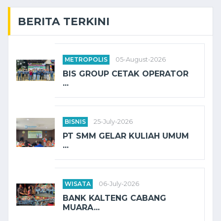
BERITA TERKINI
METROPOLIS
05-August-2026
BIS GROUP CETAK OPERATOR
...
BISNIS
25-July-2026
PT SMM GELAR KULIAH UMUM
...
WISATA
06-July-2026
BANK KALTENG CABANG
MUARA...