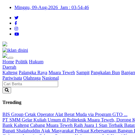
Minggu, 09-Aug-2026 Jam : 03-54-46
Home
Politik
Hukum
Daerah
Kalteng
Palangka Raya
Muara Teweh
Sampit
Pangkalan Bun
Banjar
Pariwisata
Olahraga
Nasional
Trending
BIS Group Cetak Operator Alat Berat Muda via Program GTO ...
PT SMM Gelar Kuliah Umum di Politeknik Muara Teweh, Dorong Kes
Bank Kalteng Cabang Muara Teweh Raih Juara 1 Stan Terbaik Batara
Bupati Shalahuddin Ajak Masyarakat Perkuat Kebersamaan Bangun Ba