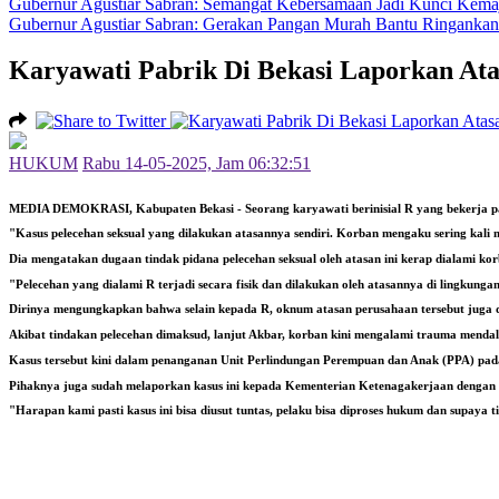
Gubernur Agustiar Sabran: Semangat Kebersamaan Jadi Kunci Kemaju
Gubernur Agustiar Sabran: Gerakan Pangan Murah Bantu Ringankan 
Karyawati Pabrik Di Bekasi Laporkan Ata
HUKUM
Rabu 14-05-2025, Jam 06:32:51
MEDIA DEMOKRASI, Kabupaten Bekasi
- Seorang karyawati berinisial R yang bekerja 
"Kasus pelecehan seksual yang dilakukan atasannya sendiri. Korban mengaku sering kali
Dia mengatakan dugaan tindak pidana pelecehan seksual oleh atasan ini kerap dialami ko
"Pelecehan yang dialami R terjadi secara fisik dan dilakukan oleh atasannya di lingku
Dirinya mengungkapkan bahwa selain kepada R, oknum atasan perusahaan tersebut juga d
Akibat tindakan pelecehan dimaksud, lanjut Akbar, korban kini mengalami trauma menda
Kasus tersebut kini dalam penanganan Unit Perlindungan Perempuan dan Anak (PPA) pada 
Pihaknya juga sudah melaporkan kasus ini kepada Kementerian Ketenagakerjaan dengan ma
"Harapan kami pasti kasus ini bisa diusut tuntas, pelaku bisa diproses hukum dan supaya tid