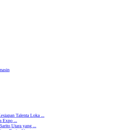
masin
iapan Talenta Loka ...
 Expo ...
rito Utara yang ...