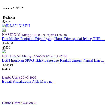
Sumber : ANTARA
Redaksi
705
NASIONAL
Minggu, 08-03-2026 jam 01:07:38
Dua Modus Penipuan Digital yang Harus Diwaspadai Jelang THR ...
Redaksi
506
NASIONAL
Minggu, 08-03-2026 jam 12:47:14
BGN Ingatkan SPPG Tidak Langsung Reaktif dengan Narasi Liar ...
Redaksi
414
Barito Utara
29-06-2026
Bupati Shalahuddin Ajak Masyar...
Barito Utara
29-06-2026