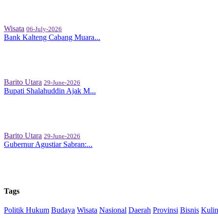
Wisata
06-July-2026
Bank Kalteng Cabang Muara...
Barito Utara
29-June-2026
Bupati Shalahuddin Ajak M...
Barito Utara
29-June-2026
Gubernur Agustiar Sabran:...
Tags
Politik
Hukum
Budaya
Wisata
Nasional
Daerah
Provinsi
Bisnis
Kulin