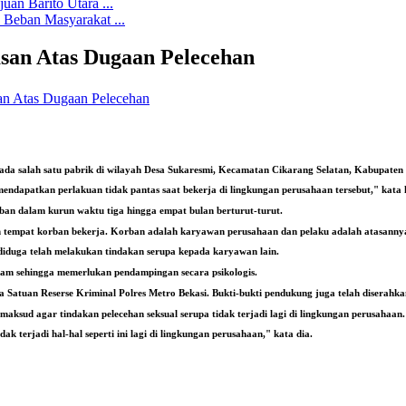
an Barito Utara ...
Beban Masyarakat ...
san Atas Dugaan Pelecehan
pada salah satu pabrik di wilayah Desa Sukaresmi, Kecamatan Cikarang Selatan, Kabupaten 
 mendapatkan perlakuan tidak pantas saat bekerja di lingkungan perusahaan tersebut," kat
rban dalam kurun waktu tiga hingga empat bulan berturut-turut.
ngan tempat korban bekerja. Korban adalah karyawan perusahaan dan pelaku adalah atasanny
iduga telah melakukan tindakan serupa kepada karyawan lain.
lam sehingga memerlukan pendampingan secara psikologis.
Satuan Reserse Kriminal Polres Metro Bekasi. Bukti-bukti pendukung juga telah diserahk
ksud agar tindakan pelecehan seksual serupa tidak terjadi lagi di lingkungan perusahaan.
ak terjadi hal-hal seperti ini lagi di lingkungan perusahaan," kata dia.