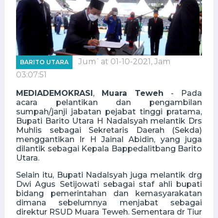
Jum`at 01-10-2021, Jam
BARITO UTARA
03:07:51
MEDIADEMOKRASI
,
Muara
Teweh
- Pada
acara pelantikan dan pengambilan
sumpah/janji jabatan pejabat tinggi pratama,
Bupati Barito Utara H Nadalsyah melantik Drs
Muhlis sebagai Sekretaris Daerah (Sekda)
menggantikan Ir H Jainal Abidin, yang juga
dilantik sebagai Kepala Bappedalitbang Barito
Utara.
Selain itu, Bupati Nadalsyah juga melantik drg
Dwi Agus Setijowati sebagai staf ahli bupati
bidang pemerintahan dan kemasyarakatan
dimana sebelumnya menjabat sebagai
direktur RSUD Muara Teweh. Sementara dr Tiur