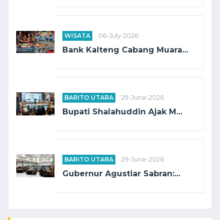
WISATA
06-July-2026
Bank Kalteng Cabang Muara...
BARITO UTARA
29-June-2026
Bupati Shalahuddin Ajak M...
BARITO UTARA
29-June-2026
Gubernur Agustiar Sabran:...