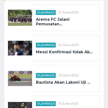
OLAHRAGA
21-June-2023
Arema FC Jalani
Pemusatan...
OLAHRAGA
14-June-2023
Messi Konfirmasi tidak Ak...
OLAHRAGA
13-June-2023
Bautista Akan Lakoni Uji ...
OLAHRAGA
17-June-2023