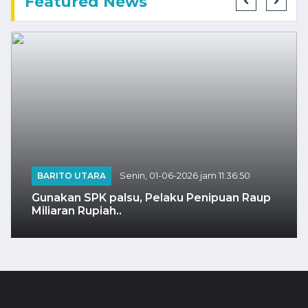
Featured News
POLITIK
Senin, 11-05-2026 jam 03:34:02
up
Pangdam: TNI Bangun Pos Di Kolf Braza
Amankan Kapal Logistik..