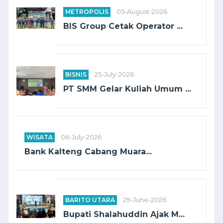
METROPOLIS
05-August-2026
BIS Group Cetak Operator ...
BISNIS
25-July-2026
PT SMM Gelar Kuliah Umum ...
WISATA
06-July-2026
Bank Kalteng Cabang Muara...
BARITO UTARA
29-June-2026
Bupati Shalahuddin Ajak M...