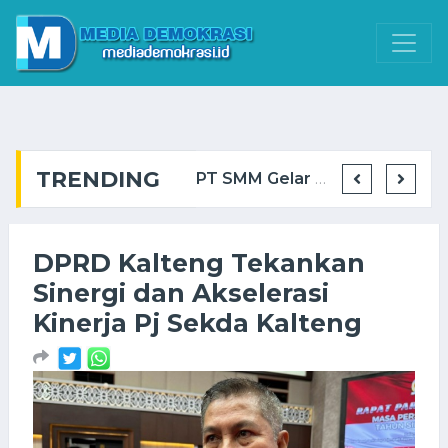
TRENDING
BIS Group Cetak Operator Alat Berat Muda via Program GTO ...
PT SMM Gelar Kuliah Umum di Politeknik Muara Teweh, Dorong Kesiapan Talenta Loka ...
Bank Kalteng Cabang Muara Teweh Raih Juara 1 Stan Terbaik Batara Expo ...
DPRD Kalteng Tekankan
Sinergi dan Akselerasi
Kinerja Pj Sekda Kalteng