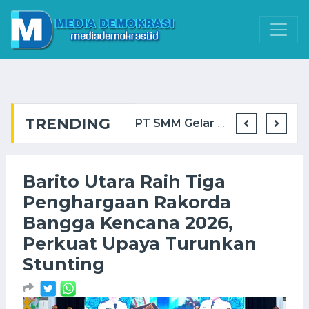
TRENDING
Gubernur Agustiar Sabran: Gerakan Pangan Murah Bantu Ringankan Beban Masyarakat ...
BIS Group Cetak Operator Alat Berat Muda via Program GTO ...
PT SMM Gelar Kuliah Umum di Politeknik Muara Teweh, Dorong Kesiapan Talenta Loka ...
Bank Kalteng Cabang
Barito Utara Raih Tiga
Penghargaan Rakorda
Bangga Kencana 2026,
Perkuat Upaya Turunkan
Stunting