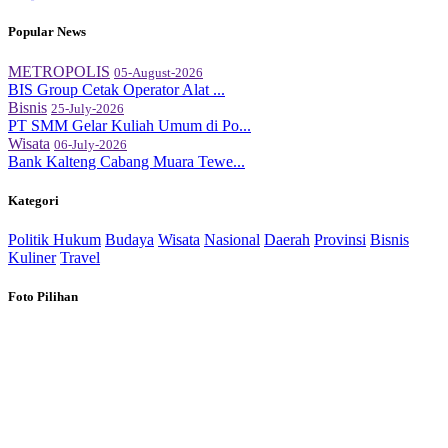
Popular News
METROPOLIS
05-August-2026
BIS Group Cetak Operator Alat ...
Bisnis
25-July-2026
PT SMM Gelar Kuliah Umum di Po...
Wisata
06-July-2026
Bank Kalteng Cabang Muara Tewe...
Kategori
Politik
Hukum
Budaya
Wisata
Nasional
Daerah
Provinsi
Bisnis
Kuliner
Travel
Foto Pilihan