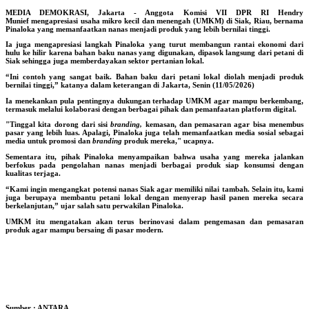
MEDIA DEMOKRASI, Jakarta
- Anggota Komisi VII DPR RI Hendry
Munief mengapresiasi usaha mikro kecil dan menengah (UMKM) di Siak, Riau, bernama
Pinaloka yang memanfaatkan nanas menjadi produk yang lebih bernilai tinggi.
Ia juga mengapresiasi langkah Pinaloka yang turut membangun rantai ekonomi dari
hulu ke hilir karena bahan baku nanas yang digunakan, dipasok langsung dari petani di
Siak sehingga juga memberdayakan sektor pertanian lokal.
“Ini contoh yang sangat baik. Bahan baku dari petani lokal diolah menjadi produk
bernilai tinggi,” katanya dalam keterangan di Jakarta, Senin (11/05/2026)
Ia menekankan pula pentingnya dukungan terhadap UMKM agar mampu berkembang,
termasuk melalui kolaborasi dengan berbagai pihak dan pemanfaatan platform digital.
"Tinggal kita dorong dari sisi
branding,
kemasan, dan pemasaran agar bisa menembus
pasar yang lebih luas. Apalagi, Pinaloka juga telah memanfaatkan media sosial sebagai
media untuk promosi dan
branding
produk mereka," ucapnya.
Sementara itu, pihak Pinaloka menyampaikan bahwa usaha yang mereka jalankan
berfokus pada pengolahan nanas menjadi berbagai produk siap konsumsi dengan
kualitas terjaga.
“Kami ingin mengangkat potensi nanas Siak agar memiliki nilai tambah. Selain itu, kami
juga berupaya membantu petani lokal dengan menyerap hasil panen mereka secara
berkelanjutan,” ujar salah satu perwakilan Pinaloka.
UMKM itu mengatakan akan terus berinovasi dalam pengemasan dan pemasaran
produk agar mampu bersaing di pasar modern.
Sumber : ANTARA