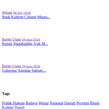
Wisata
06-July-2026
Bank Kalteng Cabang Muara...
Barito Utara
29-June-2026
Bupati Shalahuddin Ajak M...
Barito Utara
29-June-2026
Gubernur Agustiar Sabran:...
Tags
Politik
Hukum
Budaya
Wisata
Nasional
Daerah
Provinsi
Bisnis
Kuliner
Travel