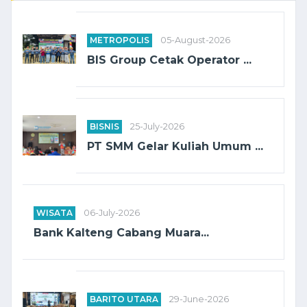
METROPOLIS
05-August-2026
BIS Group Cetak Operator ...
BISNIS
25-July-2026
PT SMM Gelar Kuliah Umum ...
WISATA
06-July-2026
Bank Kalteng Cabang Muara...
BARITO UTARA
29-June-2026