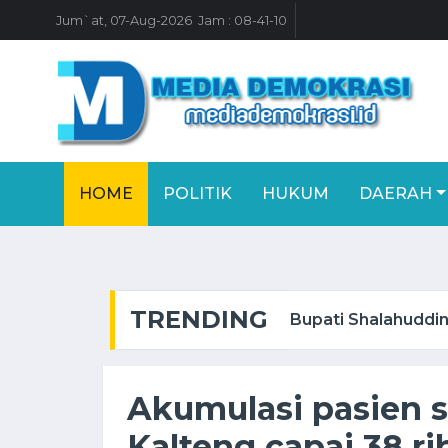
Jum`at, 07-Aug-2026 Jam : 08-41-10
HOME
POLITIK
HUKUM
DAERAH
TRENDING
 Expo ...
Bupati Shalahuddin
Akumulasi pasien 
Kalteng capai 38 ri