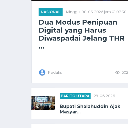
NASIONAL
Minggu, 08-03-2026 jam 01:07:38
Dua Modus Penipuan
Digital yang Harus
Diwaspadai Jelang THR
...
Redaksi
50
BARITO UTARA
29-06-2026
Bupati Shalahuddin Ajak
Masyar...