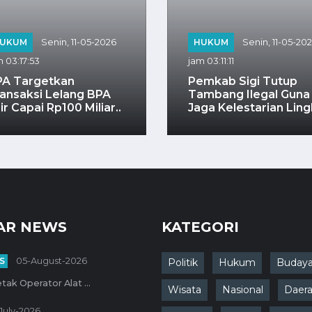
UKUM
Senin, 11-05-2026
HUKUM
Senin, 11-05-20
 03:17:53
jam 03:11:11
PA Targetkan
Pemkab Sigi Tutup
ansaksi Lelang BPA
Tambang Ilegal Guna
ir Capai Rp100 Miliar..
Jaga Kelestarian Lingk
AR NEWS
KATEGORI
S
05-August-2026
Politik
Hukum
Buday
tak Operator Alat ...
Wisata
Nasional
Daer
July-2026