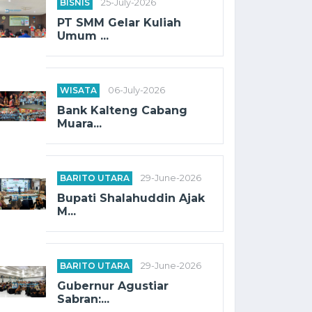
BISNIS
25-July-2026
PT SMM Gelar Kuliah
Umum ...
WISATA
06-July-2026
Bank Kalteng Cabang
Muara...
BARITO UTARA
29-June-2026
Bupati Shalahuddin Ajak
M...
BARITO UTARA
29-June-2026
Gubernur Agustiar
Sabran:...