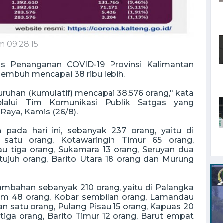
m 09:28:15
s Penanganan COVID-19 Provinsi Kalimantan
embuh mencapai 38 ribu lebih.
ruhan (kumulatif) mencapai 38.576 orang," kata
lalui Tim Komunikasi Publik Satgas yang
Raya, Kamis (26/8).
ada hari ini, sebanyak 237 orang, yaitu di
satu orang, Kotawaringin Timur 65 orang,
u tiga orang, Sukamara 13 orang, Seruyan dua
ujuh orang, Barito Utara 18 orang dan Murung
ambahan sebanyak 210 orang, yaitu di Palangka
tim 48 orang, Kobar sembilan orang, Lamandau
an satu orang, Pulang Pisau 15 orang, Kapuas 20
 tiga orang, Barito Timur 12 orang, Barut empat