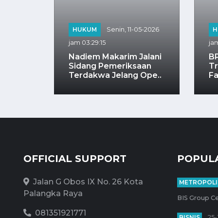
05-2026
HUKUM
Senin, 11-05-2026
H
jam 03:29:15
jam
ngun
Nadiem Makarim Jalani
B
Sidang Pemeriksaan
Tr
Terdakwa Jelang Ope..
Fa
OFFICIAL SUPPORT
POPUL
Jalan G Obos IX No. 26 Kota
METROPOLI
Palangka Raya
BIS Group Ce
081351921771
BISNIS
25-