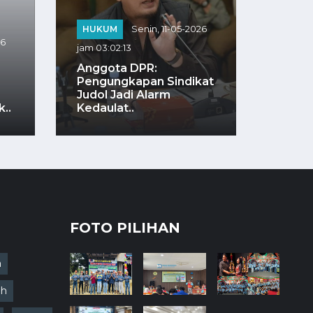
HUKUM
Senin, 11-05-2026
26
BISNI
jam 03:02:13
jam 02:
Anggota DPR:
Pengungkapan Sindikat
Menak
Judol Jadi Alarm
Muda 
..
Kedaulat..
Dan P
FOTO PILIHAN
a
ah