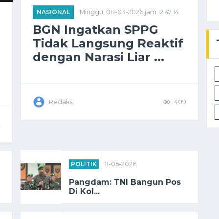
NASIONAL
Minggu, 08-03-2026 jam 12:47:14
BGN Ingatkan SPPG
Tidak Langsung Reaktif
dengan Narasi Liar ...
Redaksi
409
2
POLITIK
11-05-2026
Pangdam: TNI Bangun Pos
Di Kol...