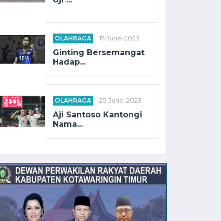
OLAHRAGA
17-June-2023
Ginting Bersemangat
Hadap...
OLAHRAGA
25-June-2023
Aji Santoso Kantongi
Nama...