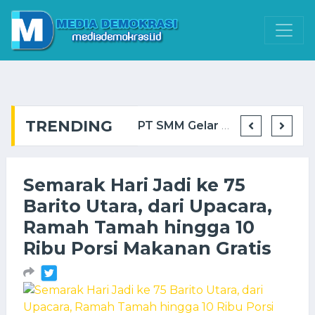
TRENDING
Gubernur Agustiar Sabran: Gerakan Pangan Murah Bantu Ringankan Beban Masyarakat ...
BIS Group Cetak Operator Alat Berat Muda via Program GTO ...
PT SMM Gelar Kuliah Umum di Politeknik Muara Teweh, Dorong Kesiapan Talenta Loka ...
Bank Kalteng Cabang
Semarak Hari Jadi ke 75
Barito Utara, dari Upacara,
Ramah Tamah hingga 10
Ribu Porsi Makanan Gratis