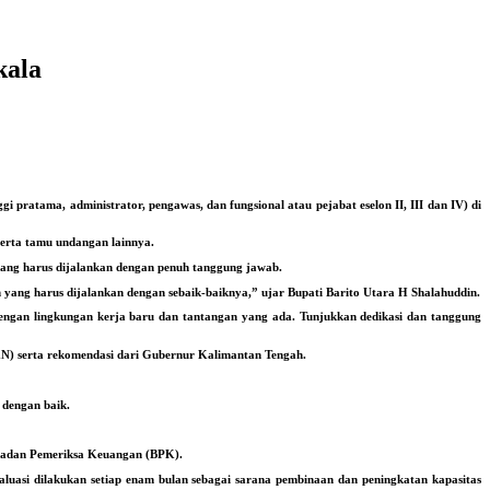
kala
pratama, administrator, pengawas, dan fungsional atau pejabat eselon II, III dan IV) di
serta tamu undangan lainnya.
yang harus dijalankan dengan penuh tanggung jawab.
yang harus dijalankan dengan sebaik-baiknya,” ujar Bupati Barito Utara H Shalahuddin.
dengan lingkungan kerja baru dan tantangan yang ada. Tunjukkan dedikasi dan tanggung
BKN) serta rekomendasi dari Gubernur Kalimantan Tengah.
 dengan baik.
 Badan Pemeriksa Keuangan (BPK).
valuasi dilakukan setiap enam bulan sebagai sarana pembinaan dan peningkatan kapasitas