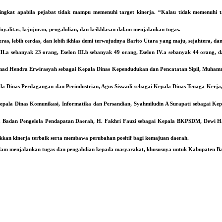
ngkat apabila pejabat tidak mampu memenuhi target kinerja. “Kalau tidak memenuhi tar
oyalitas, kejujuran, pengabdian, dan keikhlasan dalam menjalankan tugas.
as, lebih cerdas, dan lebih ikhlas demi terwujudnya Barito Utara yang maju, sejahtera, da
II.a sebanyak 23 orang, Eselon III.b sebanyak 49 orang, Eselon IV.a sebanyak 44 orang, da
mmad Hendra Erwirasyah sebagai Kepala Dinas Kependudukan dan Pencatatan Sipil, Muhamm
a Dinas Perdagangan dan Perindustrian, Agus Siswadi sebagai Kepala Dinas Tenaga Kerja,
 Kepala Dinas Komunikasi, Informatika dan Persandian, Syahmiludin A Surapati sebagai 
la Badan Pengelola Pendapatan Daerah, H. Fakhri Fauzi sebagai Kepala BKPSDM, Dewi Ha
kan kinerja terbaik serta membawa perubahan positif bagi kemajuan daerah.
am menjalankan tugas dan pengabdian kepada masyarakat, khususnya untuk Kabupaten Bari