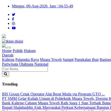
Minggu, 09-Aug-2026 Jam : 04-55-49
Home
Politik
Hukum
Daerah
Kalteng
Palangka Raya
Muara Teweh
Sampit
Pangkalan Bun
Banjar
Pariwisata
Olahraga
Nasional
Trending
BIS Group Cetak Operator Alat Berat Muda via Program GTO ...
PT SMM Gelar Kuliah Umum di Politeknik Muara Teweh, Dorong Kes
Bank Kalteng Cabang Muara Teweh Raih Juara 1 Stan Terbaik Batara
Bupati Shalahuddin Ajak Masyarakat Perkuat Kebersamaan Bangun Ba