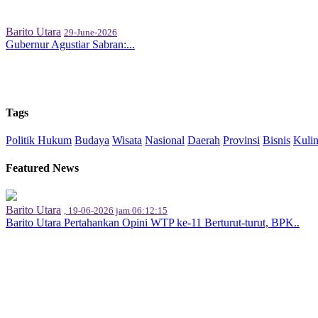
Barito Utara
29-June-2026
Gubernur Agustiar Sabran:...
Tags
Politik
Hukum
Budaya
Wisata
Nasional
Daerah
Provinsi
Bisnis
Kulin
Featured News
Barito Utara
, 19-06-2026 jam 06:12:15
Barito Utara Pertahankan Opini WTP ke-11 Berturut-turut, BPK..