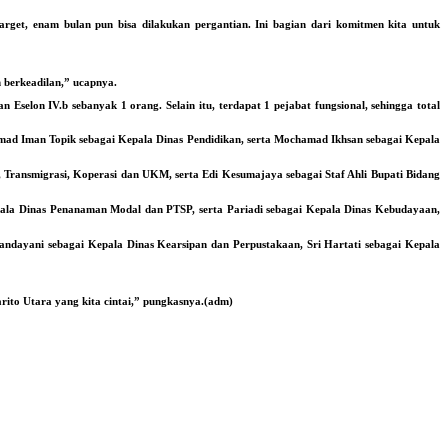
get, enam bulan pun bisa dilakukan pergantian. Ini bagian dari komitmen kita untuk
n berkeadilan,” ucapnya.
n Eselon IV.b sebanyak 1 orang. Selain itu, terdapat 1 pejabat fungsional, sehingga total
ad Iman Topik sebagai Kepala Dinas Pendidikan, serta Mochamad Ikhsan sebagai Kepala
 Transmigrasi, Koperasi dan UKM, serta Edi Kesumajaya sebagai Staf Ahli Bupati Bidang
Kepala Dinas Penanaman Modal dan PTSP, serta Pariadi sebagai Kepala Dinas Kebudayaan,
ndayani sebagai Kepala Dinas Kearsipan dan Perpustakaan, Sri Hartati sebagai Kepala
to Utara yang kita cintai,” pungkasnya.
(adm)