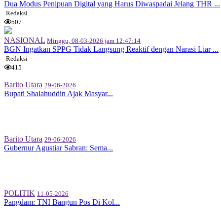
Dua Modus Penipuan Digital yang Harus Diwaspadai Jelang THR ...
Redaksi
507
NASIONAL
Minggu, 08-03-2026 jam 12:47:14
BGN Ingatkan SPPG Tidak Langsung Reaktif dengan Narasi Liar ...
Redaksi
415
Barito Utara
29-06-2026
Bupati Shalahuddin Ajak Masyar...
Barito Utara
29-06-2026
Gubernur Agustiar Sabran: Sema...
POLITIK
11-05-2026
Pangdam: TNI Bangun Pos Di Kol...