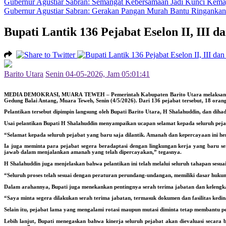
Gubernur Agustiar Sabran: Semangat Kebersamaan Jadi Kunci Kemaju
Gubernur Agustiar Sabran: Gerakan Pangan Murah Bantu Ringankan 
Bupati Lantik 136 Pejabat Eselon II, III d
Barito Utara
Senin 04-05-2026, Jam 05:01:41
MEDIA DEMOKRASI, MUARA TEWEH
– Pemerintah Kabupaten Barito Utara melaksanaka
Gedung Balai Antang, Muara Teweh, Senin (4/5/2026). Dari 136 pejabat tersebut, 18 orang 
Pelantikan tersebut dipimpin langsung oleh Bupati Barito Utara, H Shalahuddin, dan dih
Usai pelantikan Bupati H Shalahuddin menyampaikan ucapan selamat kepada seluruh pej
“Selamat kepada seluruh pejabat yang baru saja dilantik. Amanah dan kepercayaan ini 
Ia juga meminta para pejabat segera beradaptasi dengan lingkungan kerja yang baru s
jawab dalam menjalankan amanah yang telah dipercayakan,” tegasnya.
H Shalahuddin juga menjelaskan bahwa pelantikan ini telah melalui seluruh tahapan ses
“Seluruh proses telah sesuai dengan peraturan perundang-undangan, memiliki dasar huku
Dalam arahannya, Bupati juga menekankan pentingnya serah terima jabatan dan kelengka
“Saya minta segera dilakukan serah terima jabatan, termasuk dokumen dan fasilitas kedi
Selain itu, pejabat lama yang mengalami rotasi maupun mutasi diminta tetap membantu 
Lebih lanjut, Bupati menegaskan bahwa kinerja seluruh pejabat akan dievaluasi secara 