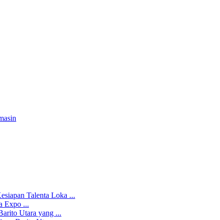
masin
iapan Talenta Loka ...
 Expo ...
rito Utara yang ...