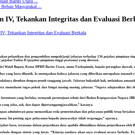
an Barito Utara ...
Beban Masyarakat ...
an IV, Tekankan Integritas dan Evaluasi Ber
n pelantikan dan pengambilan sumpah/janji jabatan terhadap 136 pejabat pimpinan tinggi 
pejabat Eselon II (pejabat pimpinan tinggi pratama) yang dirotasi.
adiri Wakil Bupati, Ketua DPRD Barito Utara, unsur Forkopimda, kepala perangkat daerah, 
abat yang baru dilantik. Ia menegaskan bahwa jabatan yang diberikan merupakan amanah 
hendaknya diemban dengan penuh tanggung jawab. Jabatan bukanlah hak, melainkan amanah 
erta memahami tugas pokok dan fungsi masing-masing jabatan. “Segera adaptasikan diri 
uai ketentuan yang berlaku, termasuk persetujuan teknis dari Badan Kepegawaian Negara (
m yang jelas, sah, dan dapat dipertanggungjawabkan,” katanya.
pan administrasi guna memastikan roda pemerintahan dan pelayanan publik tetap berjalan
nasan. Ini penting agar pelayanan kepada masyarakat tidak terganggu,” ujarnya.
pejabat baru, terutama dalam penyediaan data apabila dibutuhkan dalam pemeriksaan oleh
berkala dengan sistem yang ketat. “Kinerja saudara akan saya evaluasi secara berkala. E