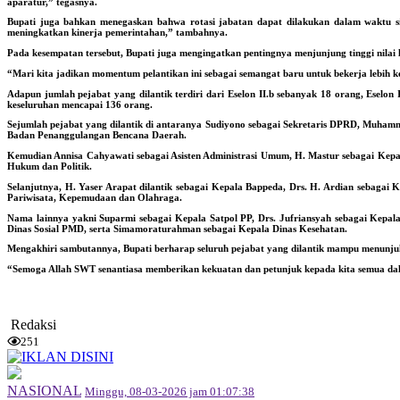
aparatur,” tegasnya.
Bupati juga bahkan menegaskan bahwa rotasi jabatan dapat dilakukan dalam waktu si
meningkatkan kinerja pemerintahan,” tambahnya.
Pada kesempatan tersebut, Bupati juga mengingatkan pentingnya menjunjung tinggi nilai l
“Mari kita jadikan momentum pelantikan ini sebagai semangat baru untuk bekerja lebih ker
Adapun jumlah pejabat yang dilantik terdiri dari Eselon II.b sebanyak 18 orang, Eselon I
keseluruhan mencapai 136 orang.
Sejumlah pejabat yang dilantik di antaranya Sudiyono sebagai Sekretaris DPRD, Muha
Badan Penanggulangan Bencana Daerah.
Kemudian Annisa Cahyawati sebagai Asisten Administrasi Umum, H. Mastur sebagai Kepal
Hukum dan Politik.
Selanjutnya, H. Yaser Arapat dilantik sebagai Kepala Bappeda, Drs. H. Ardian sebagai
Pariwisata, Kepemudaan dan Olahraga.
Nama lainnya yakni Suparmi sebagai Kepala Satpol PP, Drs. Jufriansyah sebagai Kepa
Dinas Sosial PMD, serta Simamoraturahman sebagai Kepala Dinas Kesehatan.
Mengakhiri sambutannya, Bupati berharap seluruh pejabat yang dilantik mampu menunjuk
“Semoga Allah SWT senantiasa memberikan kekuatan dan petunjuk kepada kita semua dal
Redaksi
251
NASIONAL
Minggu, 08-03-2026 jam 01:07:38